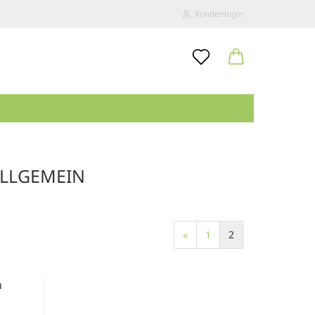
Kundenlogin
..
E-Mail
Passwort
LLGEMEIN
Konto erstellen
Passwort vergessen?
«
1
2
n