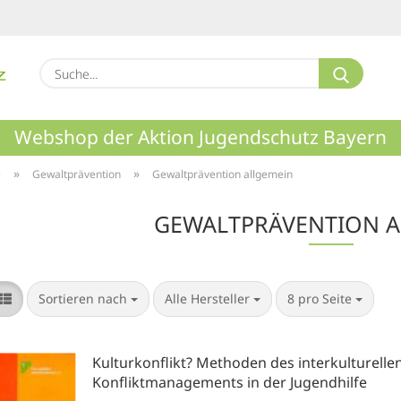
Suche.
Webshop der Aktion Jugendschutz Bayern
»
»
e
Gewaltprävention
Gewaltprävention allgemein
GEWALTPRÄVENTION A
Sortieren nach
pro Seite
pro Seite
Sortieren nach
Alle Hersteller
8 pro Seite
Kulturkonflikt? Methoden des interkulturelle
Konfliktmanagements in der Jugendhilfe