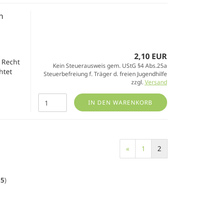
n
2,10 EUR
 Recht
Kein Steuerausweis gem. UStG §4 Abs.25a
htet
Steuerbefreiung f. Träger d. freien Jugendhilfe
zzgl.
Versand
IN DEN WARENKORB
«
1
2
15
)