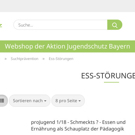
Suche.
Webshop der Aktion Jugendschutz Bayern
»
»
e
Suchtprävention
Ess-Störungen
ESS-STÖRUNG
Sortieren nach
pro Seite
Sortieren nach
8 pro Seite
proJugend 1/18 - Schmeckts ? - Essen und
Ernährung als Schauplatz der Pädagogik