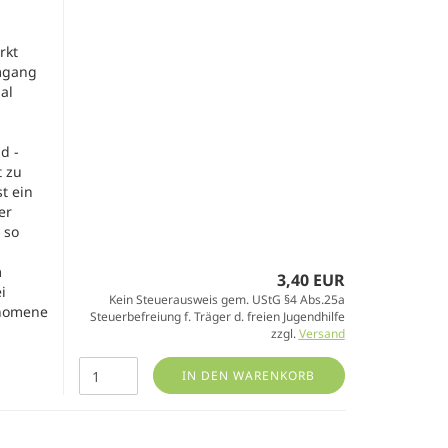
rkt
mgang
al
d -
 zu
t ein
er
 so
m
3,40 EUR
i
Kein Steuerausweis gem. UStG §4 Abs.25a
änomene
Steuerbefreiung f. Träger d. freien Jugendhilfe
zzgl.
Versand
IN DEN WARENKORB