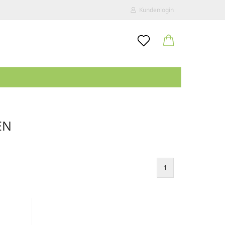
Kundenlogin
..
E-Mail
Passwort
EN
Konto erstellen
Passwort vergessen?
1