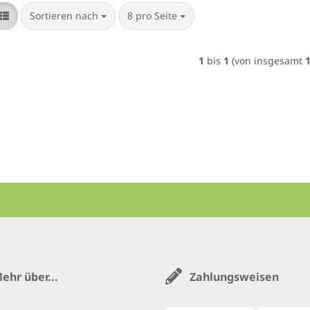
Sortieren nach
pro Seite
Sortieren nach
8 pro Seite
1
bis
1
(von insgesamt
ehr über...
Zahlungsweisen