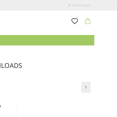
Kundenlogin
..
E-Mail
Passwort
NLOADS
Konto erstellen
Passwort vergessen?
1
n