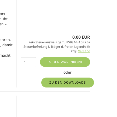
iner
aubt.
en –
0,00 EUR
ahren.
Kein Steuerausweis gem. UStG §4 Abs.25a
, damit
Steuerbefreiung f. Träger d. freien Jugendhilfe
zzgl.
Versand
emacht
IN DEN WARENKORB
oder
ZU DEN DOWNLOADS