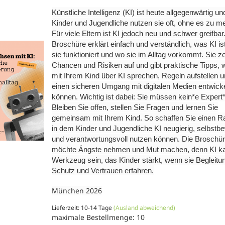
Künstliche Intelligenz (KI) ist heute allgegenwärtig un
Kinder und Jugendliche nutzen sie oft, ohne es zu m
Für viele Eltern ist KI jedoch neu und schwer greifbar
Broschüre erklärt einfach und verständlich, was KI ist
sie funktioniert und wo sie im Alltag vorkommt. Sie ze
Chancen und Risiken auf und gibt praktische Tipps, w
mit Ihrem Kind über KI sprechen, Regeln aufstellen 
einen sicheren Umgang mit digitalen Medien entwick
können. Wichtig ist dabei: Sie müssen kein*e Expert*
Bleiben Sie offen, stellen Sie Fragen und lernen Sie
gemeinsam mit Ihrem Kind. So schaffen Sie einen 
in dem Kinder und Jugendliche KI neugierig, selbstb
und verantwortungsvoll nutzen können. Die Broschü
möchte Ängste nehmen und Mut machen, denn KI ka
Werkzeug sein, das Kinder stärkt, wenn sie Begleitu
Schutz und Vertrauen erfahren.
München 2026
Lieferzeit: 10-14 Tage
(Ausland abweichend)
maximale Bestellmenge: 10