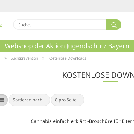
Suche.
Webshop der Aktion Jugendschutz Bayern
»
»
e
Suchtprävention
Kostenlose Downloads
KOSTENLOSE DOW
Sortieren nach
pro Seite
Sortieren nach
8 pro Seite
Cannabis einfach erklärt -Broschüre für Elter