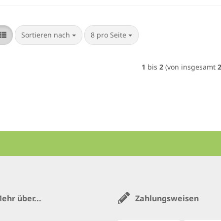
Sortieren nach
pro Seite
Sortieren nach
8 pro Seite
1
bis
2
(von insgesamt
ehr über...
Zahlungsweisen