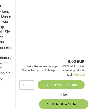
d
erken.
. Diese
, wie
igt
ie Sie
und
eln
in sein!
Rahmen,
0,00 EUR
ewusst
Kein Steuerausweis gem. UStG §4 Abs.25a
re
Steuerbefreiung f. Träger d. freien Jugendhilfe
nn ein
zzgl.
Versand
ng,
IN DEN WARENKORB
oder
ZU DEN DOWNLOADS