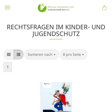
RECHTSFRAGEN IM KINDER- UND
JUGENDSCHUTZ
Sortieren nach
pro Seite
Sortieren nach
8 pro Seite
1