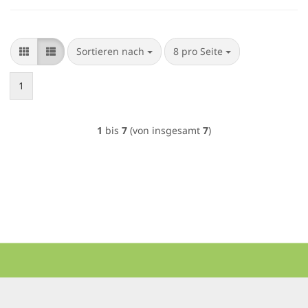
Sortieren nach
pro Seite
Sortieren nach
8 pro Seite
1
1
bis
7
(von insgesamt
7
)