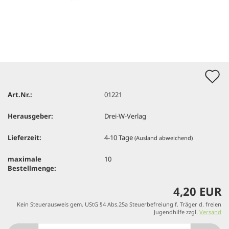
A
d
Art.Nr.:
01221
M
Herausgeber:
Drei-W-Verlag
Lieferzeit:
4-10 Tage
(Ausland abweichend)
maximale
10
Bestellmenge:
4,20 EUR
Kein Steuerausweis gem. UStG §4 Abs.25a Steuerbefreiung f. Träger d. freien
Jugendhilfe zzgl.
Versand