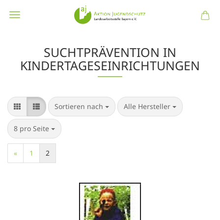
SUCHTPRÄVENTION IN
KINDERTAGESEINRICHTUNGEN
Sortieren nach
pro Seite
Sortieren nach
Alle Hersteller
pro Seite
8 pro Seite
«
1
2